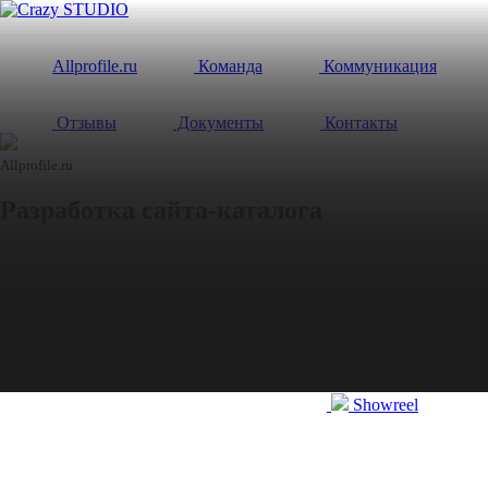
Allprofile.ru
Команда
Коммуникация
Отзывы
Документы
Контакты
Allprofile.ru
Разработка
сайта-каталога
Showreel