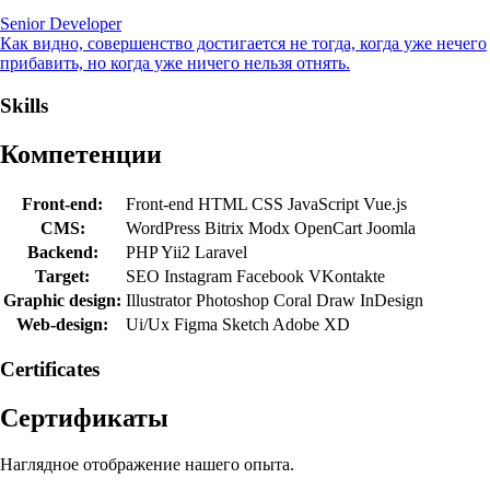
Senior Developer
Как видно, совершенство достигается не тогда, когда уже нечего
прибавить, но когда уже ничего нельзя отнять.
Skills
Компетенции
Front-end:
Front-end
HTML
CSS
JavaScript
Vue.js
CMS:
WordPress
Bitrix
Modx
OpenCart
Joomla
Backend:
PHP
Yii2
Laravel
Target:
SEO
Instagram
Facebook
VKontakte
Graphic design:
Illustrator
Photoshop
Coral Draw
InDesign
Web-design:
Ui/Ux
Figma
Sketch
Adobe XD
Сertificates
Сертификаты
Наглядное отображение нашего опыта.