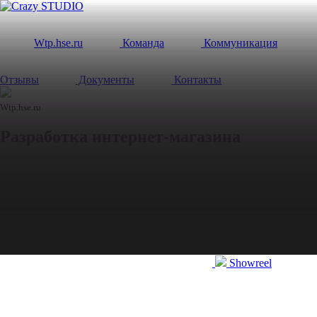
Wtp.hse.ru
Команда
Коммуникация
Отзывы
Документы
Контакты
Wtp.hse.ru
Разработка
интернет-магазина
Showreel