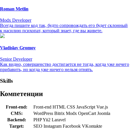
Roman Metlin
Modx Developer
Всегда пишите код так, будто сопровождать его будет склонный
к насилию психопат, который знает, где вы живете.
Vladislav Gromov
Senior Developer
Как видно, совершенство достигается не тогда, когда уже нечего
прибавить, но когда уже ничего нельзя отнять.
Skills
Компетенции
Front-end:
Front-end
HTML
CSS
JavaScript
Vue.js
CMS:
WordPress
Bitrix
Modx
OpenCart
Joomla
Backend:
PHP
Yii2
Laravel
Target:
SEO
Instagram
Facebook
VKontakte