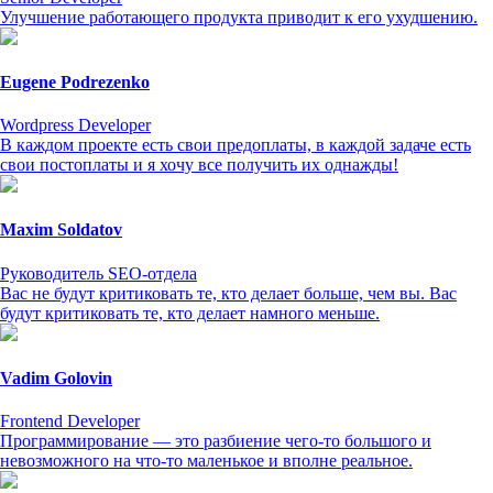
Улучшение работающего продукта приводит к его ухудшению.
Eugene Podrezenko
Wordpress Developer
В каждом проекте есть свои предоплаты, в каждой задаче есть
свои постоплаты и я хочу все получить их однажды!
Maxim Soldatov
Руководитель SEO-отдела
Вас не будут критиковать те, кто делает больше, чем вы. Вас
будут критиковать те, кто делает намного меньше.
Vadim Golovin
Frontend Developer
Программирование — это разбиение чего-то большого и
невозможного на что-то маленькое и вполне реальное.