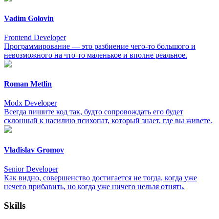
Vadim Golovin
Frontend Developer
Программирование — это разбиение чего-то большого и
невозможного на что-то маленькое и вполне реальное.
Roman Metlin
Modx Developer
Всегда пишите код так, будто сопровождать его будет
склонный к насилию психопат, который знает, где вы живете.
Vladislav Gromov
Senior Developer
Как видно, совершенство достигается не тогда, когда уже
нечего прибавить, но когда уже ничего нельзя отнять.
Skills