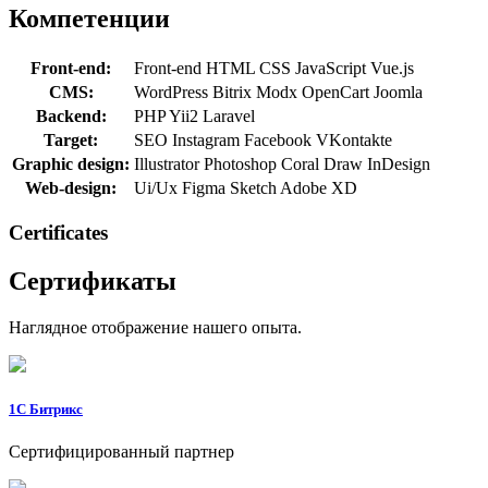
Компетенции
Front-end:
Front-end
HTML
CSS
JavaScript
Vue.js
CMS:
WordPress
Bitrix
Modx
OpenCart
Joomla
Backend:
PHP
Yii2
Laravel
Target:
SEO
Instagram
Facebook
VKontakte
Graphic design:
Illustrator
Photoshop
Coral Draw
InDesign
Web-design:
Ui/Ux
Figma
Sketch
Adobe XD
Сertificates
Сертификаты
Наглядное отображение нашего опыта.
1C Битрикс
Сертифицированный партнер