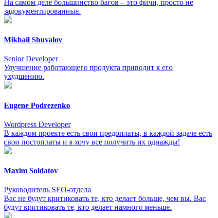
На самом деле большинство багов – это фичи, просто не
задокументированные.
Mikhail Shuvalov
Senior Developer
Улучшение работающего продукта приводит к его
ухудшению.
Eugene Podrezenko
Wordpress Developer
В каждом проекте есть свои предоплаты, в каждой задаче есть
свои постоплаты и я хочу все получить их однажды!
Maxim Soldatov
Руководитель SEO-отдела
Вас не будут критиковать те, кто делает больше, чем вы. Вас
будут критиковать те, кто делает намного меньше.