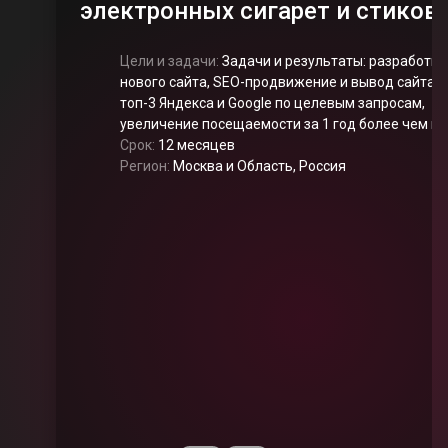
электронных сигарет и стиков
Цели и задачи:
Задачи и результаты: разработка
нового сайта, SEO-продвижение и вывод сайта в
топ-3 Яндекса и Google по целевым запросам,
увеличение посещаемости за 1 год более чем в
10 раз
Срок:
12 месяцев
Регион:
Москва и Область, Россия