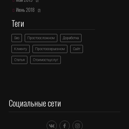
(2)
Июнь 2018
(2)
Теги
Seo
Простоосложном
Доработка
Клиенту
Простоосерьезном
Сайт
Статья
Стоимостьуслуг
Социальные сети