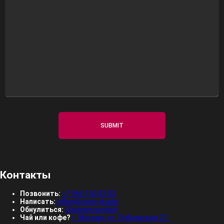
Контакты
Позвонить:
+7 965 150 03 03
Написать:
office@crazy.studio
Обнулиться:
@artemcrazybot
Чай или кофе?
г. Москва, ул. Лобненская 21.