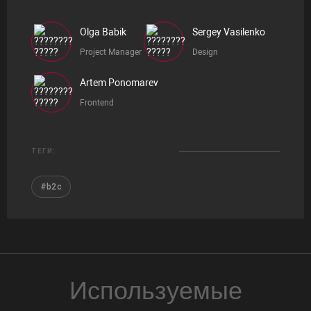
Olga Babik
Sergey Vasilenko
Project Manager
Design
Artem Ponomarev
Frontend
ТЕГИ:
#b2c
Используемые