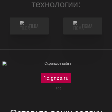
технологии:
TILDA
FIGMA
1c.gnzs.ru
609