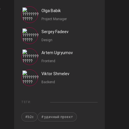
ь
Olga Babik
Project Manager
Sergey Fadeev
Design
Artem Ugryumov
Frontend
Viktor Shmelev
Backend
ТЕГИ:
#b2c
#удачный проект