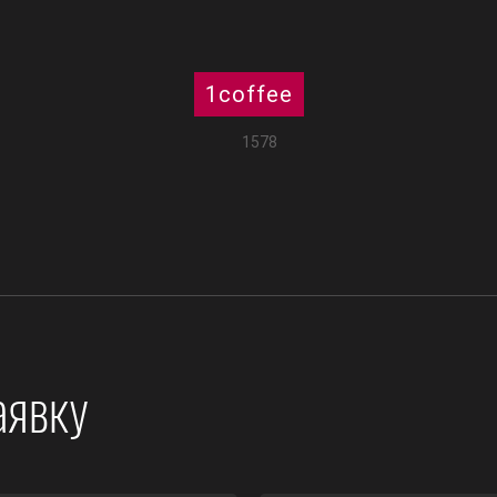
1coffee
1578
аявку