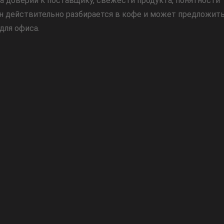
 на доверии к поставщику, свежести продукта, понятности
ин действительно разбирается в кофе и может предложит
для офиса.