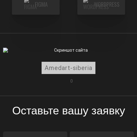
FIGMA
WORDPRESS
Amedart-siberia
0
Оставьте вашу заявку
ФИО
E-mail
Телефон
Адрес сайта