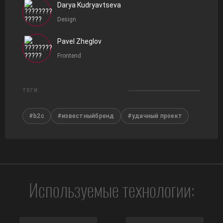
Darya Kudryavtseva
Design
Pavel Zheglov
Frontend
ТЕГИ:
#b2c
#известныйбренд
#удачный проект
Используемые технологии: