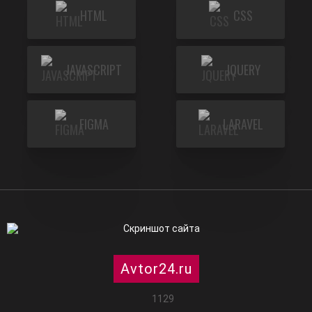
HTML
CSS
JAVASCRIPT
JQUERY
FIGMA
LARAVEL
Avtor24.ru
1129