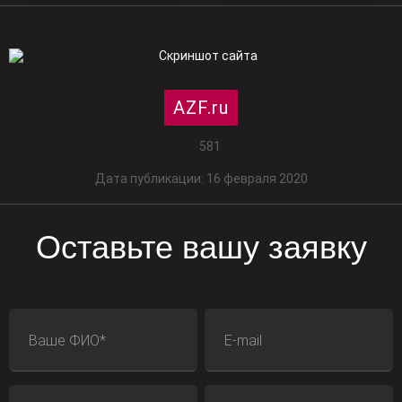
AZF.ru
581
Дата публикации: 16 февраля 2020
Оставьте вашу заявку
ФИО
E-mail
Телефон
Адрес сайта