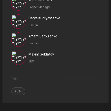
Artem Korovay
Project Manager
Darya Kudryavtseva
Design
Artem Serbulenko
Frontend
Maxim Soldatov
SEO
ТЕГИ:
#b2c