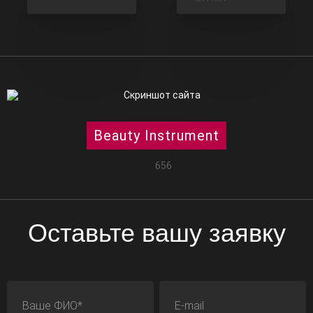
Beauty Instrument
656
Оставьте вашу заявку
ФИО
E-mail
Телефон
Адрес сайта