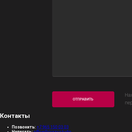
На
пе
Контакты
Позвонить:
+7 965 150 03 03
Написать:
office@crazy.studio