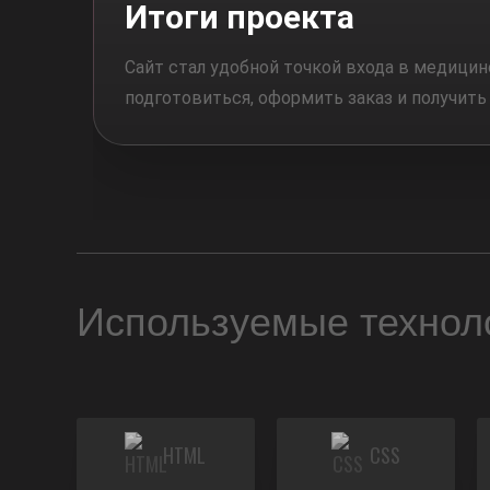
Итоги проекта
Сайт
стал
удобной
точкой
входа
в
медицин
подготовиться,
оформить
заказ
и
получит
Используемые технол
HTML
CSS