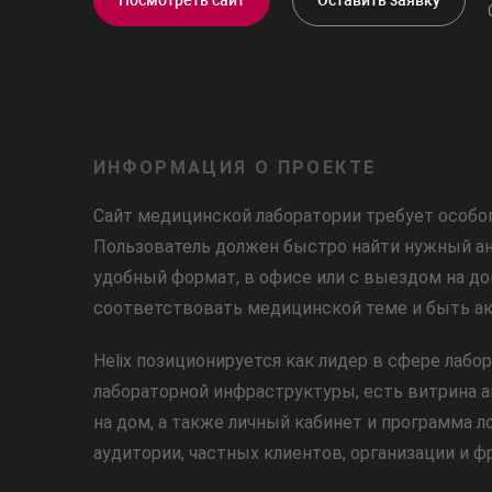
ИНФОРМАЦИЯ О ПРОЕКТЕ
Сайт
медицинской
лаборатории
требует
особо
Пользователь
должен
быстро
найти
нужный
а
удобный
формат,
в
офисе
или
с
выездом
на
до
соответствовать
медицинской
теме
и
быть
ак
Helix
позиционируется
как
лидер
в
сфере
лабо
лабораторной
инфраструктуры,
есть
витрина
а
на
дом,
а
также
личный
кабинет
и
программа
л
аудитории,
частных
клиентов,
организации
и
фр