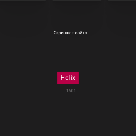
Helix
1601