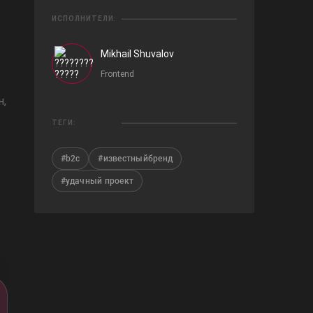
ИСПОЛНИТЕЛИ:
Mikhail Shuvalov
Frontend
н,
ТЕГИ:
#b2c
#известныйбренд
в
#удачный проект