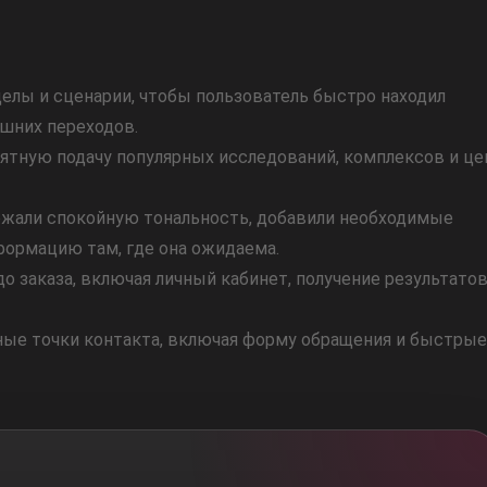
делы
и
сценарии,
чтобы
пользователь
быстро
находил
ишних
переходов.
нятную
подачу
популярных
исследований,
комплексов
и
це
ржали
спокойную
тональность,
добавили
необходимые
формацию
там,
где
она
ожидаема.
до
заказа,
включая
личный
кабинет,
получение
результато
ные
точки
контакта,
включая
форму
обращения
и
быстрые