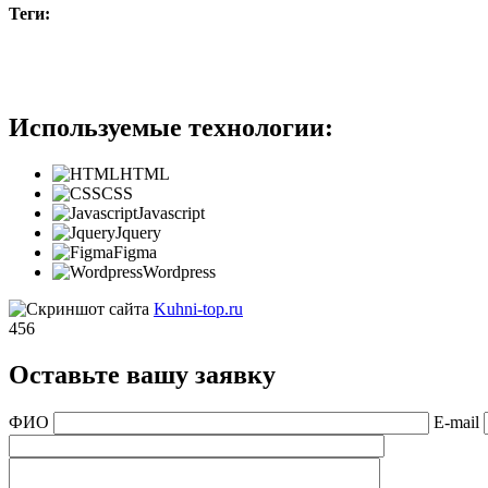
Теги:
#b2c
Используемые технологии:
HTML
CSS
Javascript
Jquery
Figma
Wordpress
Kuhni-top.ru
456
Оставьте вашу заявку
ФИО
E-mail