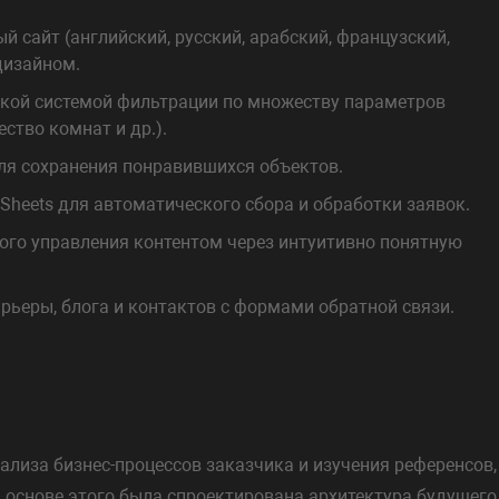
сайт (английский, русский, арабский, французский,
дизайном.
бкой системой фильтрации по множеству параметров
ество комнат и др.).
ля сохранения понравившихся объектов.
 Sheets для автоматического сбора и обработки заявок.
го управления контентом через интуитивно понятную
рьеры, блога и контактов с формами обратной связи.
ализа бизнес-процессов заказчика и изучения референсов,
На основе этого была спроектирована архитектура будущего