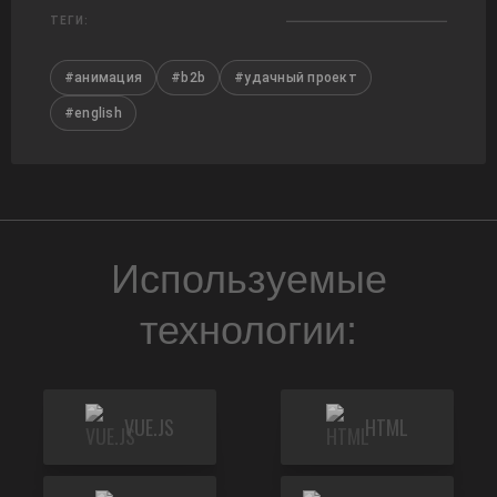
ТЕГИ:
#анимация
#b2b
#удачный проект
#english
Используемые
технологии:
VUE.JS
HTML