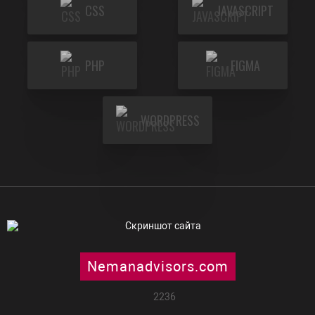
CSS
JAVASCRIPT
PHP
FIGMA
WORDPRESS
Nemanadvisors.com
2236