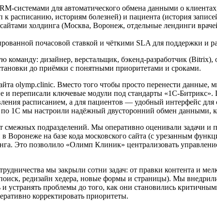
-системами для автоматического обмена данными о клиентах, у
 к расписанию, историям болезней) и пациента (история записей,
сайтами холдинга (Москва, Воронеж, отдельные лендинги враче
ированной почасовой ставкой и чёткими SLA для поддержки и р
команду: дизайнер, верстальщик, бэкенд-разработчик (Bitrix)
постановки до приёмки с понятными приоритетами и сроками.
та olymp.clinic. Вместо того чтобы просто перенести данные, 
е и переписали ключевые модули под стандарты «1С-Битрикс». П
ления расписанием, а для пациентов — удобный интерфейс для 
по 1С мы настроили надёжный двусторонний обмен данными, кот
от смежных подразделений. Мы оперативно оценивали задачи и п
 в Воронеже на базе кода московского сайта (с урезанным функц
динга. Это позволило «Олимп Клиник» централизовать управлен
отрудничества мы закрыли сотни задач: от правки контента и ме
поиск, редизайн хедера, новые формы и страницы). Мы внедрил
ть и устранять проблемы до того, как они становились критичны
оперативно корректировать приоритеты.