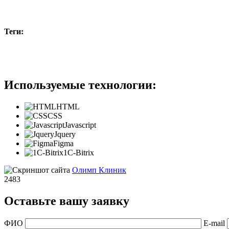
Теги:
#b2c
#известныйбренд
#удачный проект
#english
Используемые технологии:
HTML
CSS
Javascript
Jquery
Figma
1C-Bitrix
Олимп Клиник
2483
Оставьте вашу заявку
ФИО
E-mail