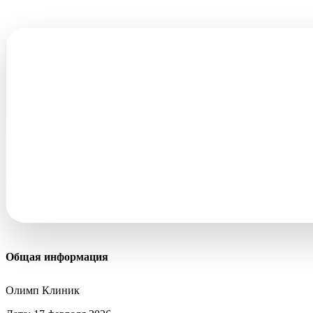
РЕЗУЛЬТАТ
Итоги проекта
Сотрудничество с «Олимп Клиник» стало для нас э
выстроили для холдинга надёжную, масштабируемую 
кабинеты интегрированы с внутренними системами, 
обработали сотни задач, от мелких правок до сложн
передача нам на поддержку всех цифровых активов 
Общая информация
Олимп Клиник