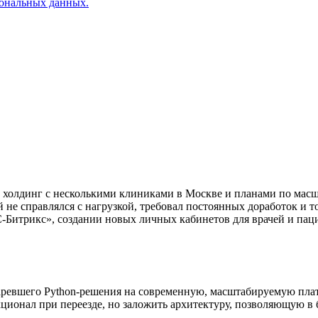
сональных данных.
лдинг с несколькими клиниками в Москве и планами по масшт
 не справлялся с нагрузкой, требовал постоянных доработок и 
1С-Битрикс», создании новых личных кабинетов для врачей и пац
старевшего Python-решения на современную, масштабируемую пл
ионал при переезде, но заложить архитектуру, позволяющую в 