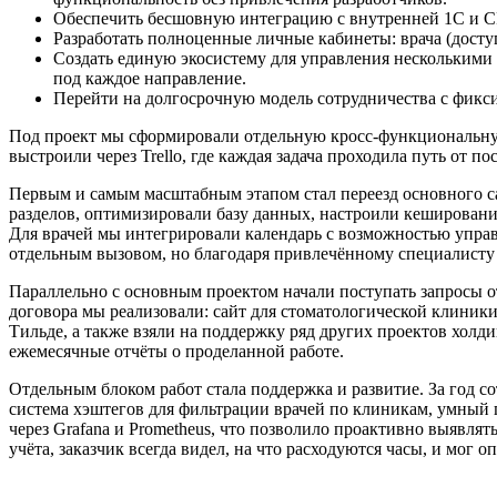
Обеспечить бесшовную интеграцию с внутренней 1С и CRM
Разработать полноценные личные кабинеты: врача (доступ
Создать единую экосистему для управления несколькими 
под каждое направление.
Перейти на долгосрочную модель сотрудничества с фикс
Под проект мы сформировали отдельную кросс-функциональную 
выстроили через Trello, где каждая задача проходила путь от 
Первым и самым масштабным этапом стал переезд основного сай
разделов, оптимизировали базу данных, настроили кешировани
Для врачей мы интегрировали календарь с возможностью управ
отдельным вызовом, но благодаря привлечённому специалисту 
Параллельно с основным проектом начали поступать запросы 
договора мы реализовали: сайт для стоматологической клиники
Тильде, а также взяли на поддержку ряд других проектов хол
ежемесячные отчёты о проделанной работе.
Отдельным блоком работ стала поддержка и развитие. За год с
система хэштегов для фильтрации врачей по клиникам, умный 
через Grafana и Prometheus, что позволило проактивно выявля
учёта, заказчик всегда видел, на что расходуются часы, и мог 