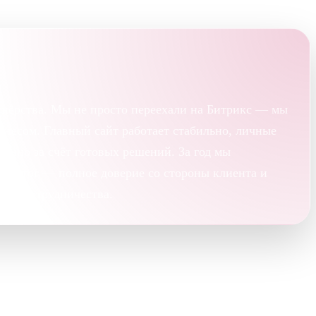
тнёрства. Мы не просто переехали на Битрикс — мы
знесом. Главный сайт работает стабильно, личные
енно за счёт готовых решений. За год мы
ми. Итог — полное доверие со стороны клиента и
ели сотрудничества.