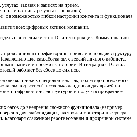
слугах, заказах и записях на приём.
 онлайн-запись, результаты анализов).
й), с возможностью гибкой настройки контента и функционала
азвития всех цифровых активов компании.
, отдельный специалист по 1С и тестировщик. Коммуникацию
мы провели полный рефакторинг: привели в порядок структуру
араллельно шла разработка двух версий личного кабинета.
онлайн-записи и просмотра истории. Интеграция с 1С стала
орый работает без сбоев до сих пор.
одключали новых специалистов. Так, под эгидой основного
ионалом под регион), несколько лендингов для врачей на
ие всей цифровой инфраструктурой и получать прозрачные
лких багов до внедрения сложного функционала (например,
и версию для слабовидящих, настроили мониторинг сервера
ми. Благодаря слаженной работе команды и прозрачной системе