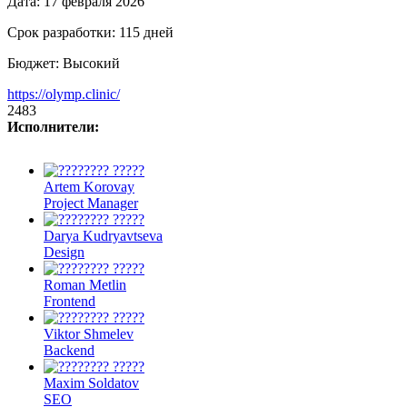
Дата:
17 февраля 2026
Срок разработки:
115 дней
Бюджет:
Высокий
https://olymp.clinic/
2483
Исполнители:
Artem Korovay
Project Manager
Darya Kudryavtseva
Design
Roman Metlin
Frontend
Viktor Shmelev
Backend
Maxim Soldatov
SEO