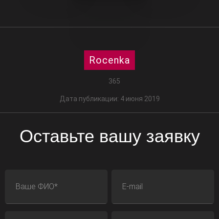
Rocenka
365
Дата публикации: 4 июня 2019
Оставьте вашу заявку
ФИО
E-mail
Телефон
Адрес сайта