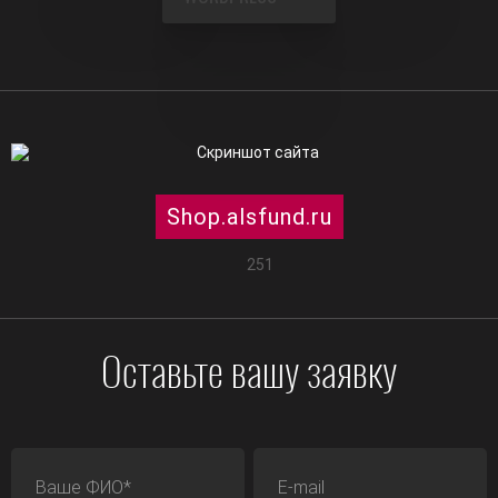
Shop.alsfund.ru
251
Оставьте вашу заявку
ФИО
E-mail
Телефон
Адрес сайта