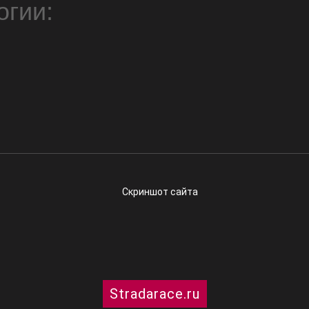
огии:
Stradarace.ru