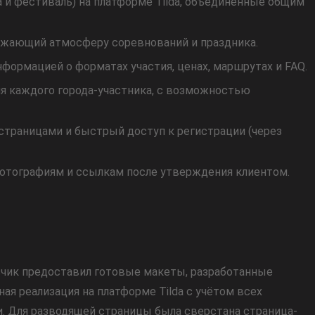
а и фестиваль) на платформе Tilda, объединённые общим
ражающий атмосферу соревнований и праздника.
формацией о форматах участия, ценах, маршрутах и FAQ.
я каждого города-участника, с возможностью
траницами и быстрый доступ к регистрации (через
фотографиям и ссылкам после утверждения клиентом.
азчик предоставил готовые макеты, разработанные
ая реализация на платформе Tilda с учётом всех
. Для разводящей страницы была сверстана страница-