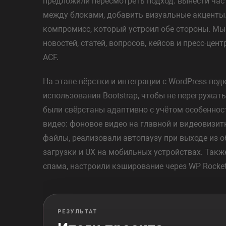
предложили пересмотреть подход: вынести част
между блоками, добавить визуальные акценты.
компромисс, который устроил обе стороны. Мы 
новостей, статей, вопросов, кейсов и пресс-цен
ACF.
На этапе вёрстки и интеграции с WordPress по
использования Bootstrap, чтобы не перегружат
были свёрстаны адаптивно с учётом особеннос
видео: фоновое видео на главной и видеовизит
файлы, реализовали автопаузу при выходе из о
загрузки и UX на мобильных устройствах. Такж
спама, настроили кэширование через WP Rocket
РЕЗУЛЬТАТ