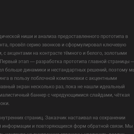
дической ниши и анализа предоставленного прототипа в
ента, провёл серию звонков и сформулировал ключевую
, с акцентами на контрасте тёмного и белого, золотыми
 Первый этап — разработка прототипа главной страницы 
тел больше динамики и нестандартных решений, поэтому м
инга в пользу поблочной компоновки с акцентными
лавный экран несколько раз, пока не нашли идеальный
малистичный баннер с чередующимися слайдами, чёткая
оки.
утренних страниц. Заказчик настаивал на сохранении
ой информации и повторяющихся форм обратной связи. Мы