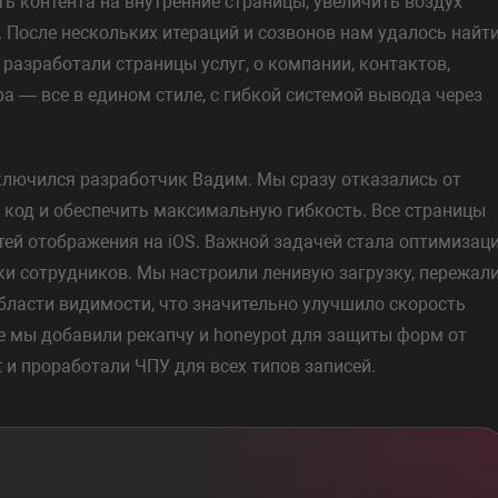
ь контента на внутренние страницы, увеличить воздух
 После нескольких итераций и созвонов нам удалось найт
разработали страницы услуг, о компании, контактов,
тра — все в едином стиле, с гибкой системой вывода через
дключился разработчик Вадим. Мы сразу отказались от
ь код и обеспечить максимальную гибкость. Все страницы
тей отображения на iOS. Важной задачей стала оптимизац
ки сотрудников. Мы настроили ленивую загрузку, пережал
бласти видимости, что значительно улучшило скорость
е мы добавили рекапчу и honeypot для защиты форм от
 и проработали ЧПУ для всех типов записей.