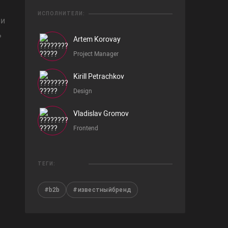
ИСПОЛНИТЕЛИ:
 и
ь
Artem Korovay
Project Manager
Kirill Petrachkov
Design
Vladislav Gromov
Frontend
ТЕГИ:
#b2b
#известныйбренд