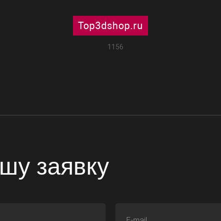
Top3dshop.ru
1156
шу заявку