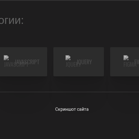
огии:
JAVASCRIPT
JQUERY
F