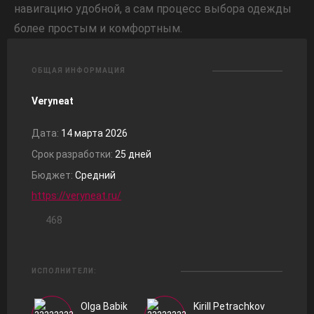
навигацию удобной, а сам процесс выбора одежды
более простым и комфортным.
ОБЩАЯ ИНФОРМАЦИЯ
Veryneat
Дата:
14 марта 2026
Срок разработки:
25 дней
Бюджет:
Средний
https://veryneat.ru/
468
ИСПОЛНИТЕЛИ:
Olga Babik
Kirill Petrachkov