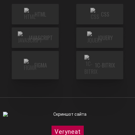
HTML
CSS
JAVASCRIPT
JQUERY
FIGMA
1C-BITRIX
Veryneat