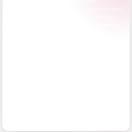
В результате клиент получил полноценный
информационный портал, готовый к масштабированию.
Сайт на WordPress с кастомным дизайном позволяет
команде самостоятельно публиковать статьи, управлять
рубриками и авторами, редактировать формы и
подключать новые виджеты. Интеграция с Bitrix24
автоматизировала обработку заявок, а пакет
иллюстраций создал единую визуальную экосистему.
Проект стал примером гибкой работы: мы не просто
выполнили ТЗ, а помогли клиенту сформулировать
задачи на старте, оперативно реагировали на новые
запросы и выстроили долгосрочные отношения,
продолжая развивать сайт после сдачи. Портал «Закон и
Право» сегодня — это не просто набор страниц, а
работающий инструмент привлечения и удержания
аудитории в сложной юридической нише.