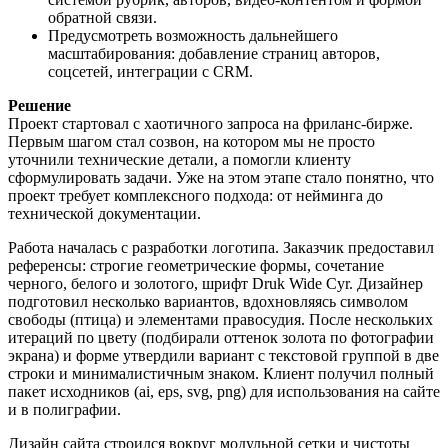
обратной связи.
Предусмотреть возможность дальнейшего
масштабирования: добавление страниц авторов,
соцсетей, интеграции с CRM.
Решение
Проект стартовал с хаотичного запроса на фриланс-бирже.
Первым шагом стал созвон, на котором мы не просто
уточнили технические детали, а помогли клиенту
сформулировать задачи. Уже на этом этапе стало понятно, что
проект требует комплексного подхода: от нейминга до
технической документации.
Работа началась с разработки логотипа. Заказчик предоставил
референсы: строгие геометрические формы, сочетание
черного, белого и золотого, шрифт Druk Wide Cyr. Дизайнер
подготовил несколько вариантов, вдохновляясь символом
свободы (птица) и элементами правосудия. После нескольких
итераций по цвету (подбирали оттенок золота по фотографии
экрана) и форме утвердили вариант с текстовой группой в две
строки и минималистичным знаком. Клиент получил полный
пакет исходников (ai, eps, svg, png) для использования на сайте
и в полиграфии.
Дизайн сайта строился вокруг модульной сетки и чистоты