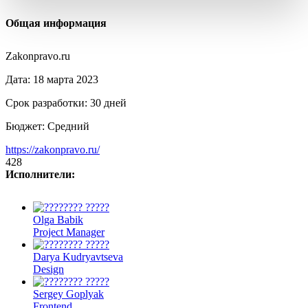
Общая информация
Zakonpravo.ru
Дата:
18 марта 2023
Срок разработки:
30 дней
Бюджет:
Средний
https://zakonpravo.ru/
428
Исполнители:
Olga Babik
Project Manager
Darya Kudryavtseva
Design
Sergey Goplyak
Frontend