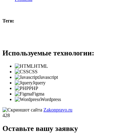
Теги:
#b2c
Используемые технологии:
HTML
CSS
Javascript
Jquery
PHP
Figma
Wordpress
Zakonpravo.ru
428
Оставьте вашу заявку