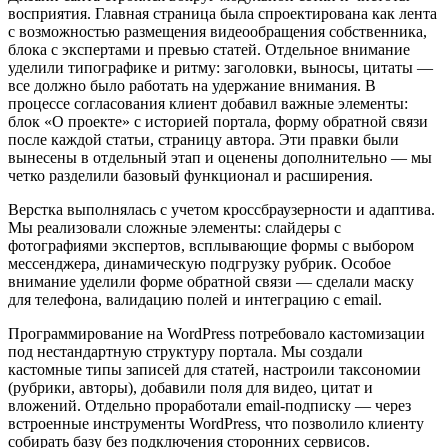
восприятия. Главная страница была спроектирована как лента
с возможностью размещения видеообращения собственника,
блока с экспертами и превью статей. Отдельное внимание
уделили типографике и ритму: заголовки, выносы, цитаты —
все должно было работать на удержание внимания. В
процессе согласования клиент добавил важные элементы:
блок «О проекте» с историей портала, форму обратной связи
после каждой статьи, страницу автора. Эти правки были
вынесены в отдельный этап и оценены дополнительно — мы
четко разделили базовый функционал и расширения.
Верстка выполнялась с учетом кроссбраузерности и адаптива.
Мы реализовали сложные элементы: слайдеры с
фотографиями экспертов, всплывающие формы с выбором
мессенджера, динамическую подгрузку рубрик. Особое
внимание уделили форме обратной связи — сделали маску
для телефона, валидацию полей и интеграцию с email.
Программирование на WordPress потребовало кастомизации
под нестандартную структуру портала. Мы создали
кастомные типы записей для статей, настроили таксономии
(рубрики, авторы), добавили поля для видео, цитат и
вложений. Отдельно проработали email-подписку — через
встроенные инструменты WordPress, что позволило клиенту
собирать базу без подключения сторонних сервисов.