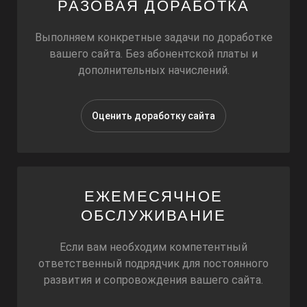
РАЗОВАЯ ДОРАБОТКА
ТЕЛЕФОН
Выполняем конкретные задачи по доработке
ССЫЛКА НА САЙТ
вашего сайта. Без абонентской платы и
дополнительных начислений.
ЧТО ТРЕБУЕТСЯ СДЕЛАТЬ?
ОПИШИТЕ ВАШУ ЗАДАЧУ
Оценить доработку сайта
Отправить заявку
Я точно не робот!
ЕЖЕМЕСЯЧНОЕ
Нажимая на кнопку, вы даете согласие на обработку своих персональных 
ОБСЛУЖИВАНИЕ
Если вам необходим компетентный
ответственный подрядчик для постоянного
развития и сопровождения вашего сайта.