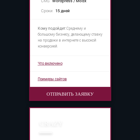
CMS:
Wordpress / Modx
Сроки:
15 дней
Кому подойдет:
Среднему и
большому бизнесу, делающему ставку
на продажи в интернете с высокой
конверсией.
Что включено
Примеры сайтов
ОТПРАВИТЬ ЗАЯВКУ
CRAZY