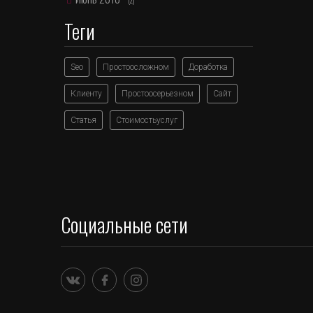
(2)
Теги
Seo
Простоосложном
Доработка
Клиенту
Простоосерьезном
Сайт
Статья
Стоимостьуслуг
Социальные сети