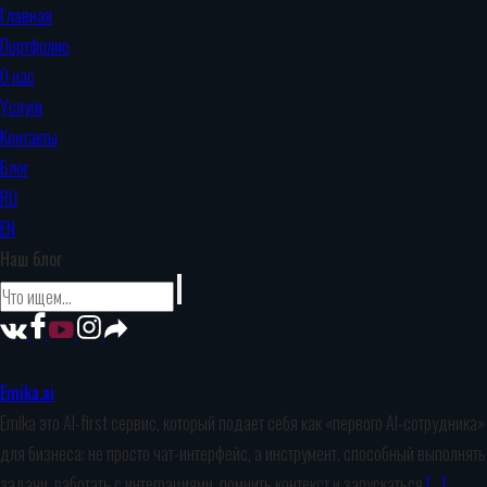
Главная
Портфолио
О нас
Услуги
Контакты
Блог
RU
EN
Наш блог
Emika.ai
Emika это AI-first сервис, который подает себя как «первого AI-сотрудника»
для бизнеса: не просто чат-интерфейс, а инструмент, способный выполнять
задачи, работать с интеграциями, помнить контекст и запускаться
[…]