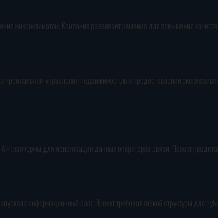
вления микроклиматом. Компания развивает решения для повышения качества
на премиальном управлении недвижимостью и предоставлении эксклюзивных
AI-платформы для монетизации данных операторов связи. Проект представ
пускала информационный блог. Проект требовал гибкой структуры для публи