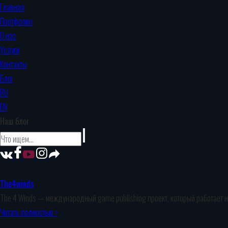
Главная
Портфолио
О нас
Услуги
Контакты
Блог
RU
EN
Наш блог
The4winds
The 4 Winds — международный game publishing проект, который работает на 
Читать полностью >