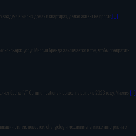
 воздуха в жилых домах и квартирах, делая акцент не просто
[…]
 консьерж-услуг. Миссия бренда заключается в том, чтобы превратить
ляет бренд IVT Communications и вышел на рынок в 2023 году. Миссия
[…]
кации статей, новостей, changelog и медиакита, а также интеграции с