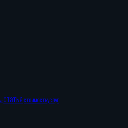
статья
стоимостьуслуг
айт