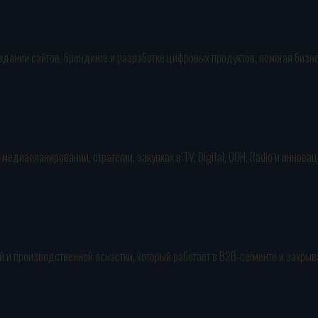
здании сайтов, брендинге и разработке цифровых продуктов, помогая биз
едиапланировании, стратегии, закупках в TV, Digital, OOH, Radio и иннов
лей и производственной оснастки, который работает в B2B-сегменте и закр