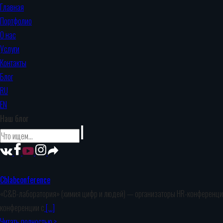
Главная
Портфолио
О нас
Услуги
Контакты
Блог
RU
EN
Наш блог
Cblabconference
«C&B-лаборатория» (химия цифр и людей) — организаторы HR-конференции,
конференции с
[…]
Читать полностью >