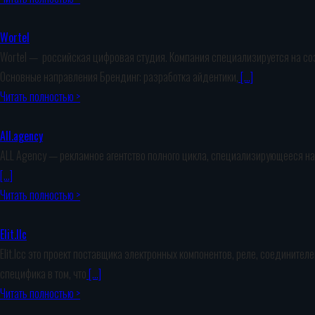
Wortel
Wortel — российская цифровая студия. Компания специализируется на со
Основные направления Брендинг: разработка айдентики,
[…]
Читать полностью >
All.agency
ALL Agency — рекламное агентство полного цикла, специализирующееся на м
[…]
Читать полностью >
Elit.llc
Elit.lcc это проект поставщика электронных компонентов, реле, соедините
специфика в том, что
[…]
Читать полностью >