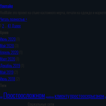
Youmake
YouMake это проект на стыке кастомного мерча, печати на одежде и маркет
Читать полностью >
1
2
…
41
Далее
Архив
Июнь 2020
(1)
Май 2020
(3)
Апрель 2020
(1)
Март 2020
(1)
Декабрь 2019
(1)
Май 2019
(2)
Июнь 2018
(2)
Теги
Простоосложном
клиенту
простоосерьезном
seo
доработка
с
Социальные сети