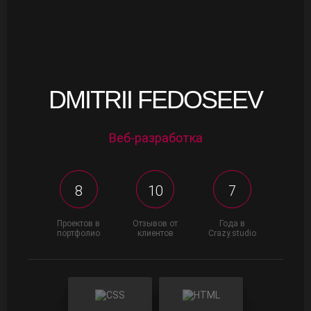
DMITRII FEDOSEEV
Веб-разработка
8
10
7
Проектов в
Отзывов от
Года в
портфолио
клиентов
Crazy.studio