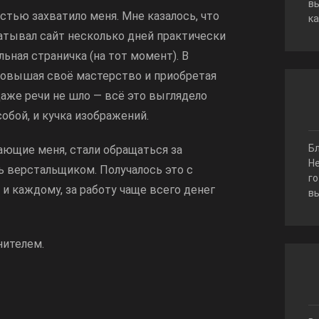
вы
остью захватило меня. Мне казалось, что
ка
абатывал сайт несколько дней практически
ьная страничка (на тот момент). В
повышая своё мастерство и приобретая
 даже речи не шло — всё это выглядело
собой, и кучка изображений.
Б
ающие меня, стали обращаться за
Н
 верстальщиком. Получалось это с
го
и каждому, за работу чаще всего денег
вы
нителем.