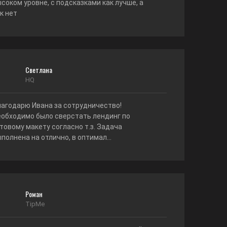
соком уровне, с подсказками как лучше, а
к нет
Светлана
HQ
лагодарю Ивана за сотрудничество!
еобходимо было сверстать лендинг по
товому макету согласно т.з. Задача
полнена на отлично, в оптимал...
Роман
TipMe