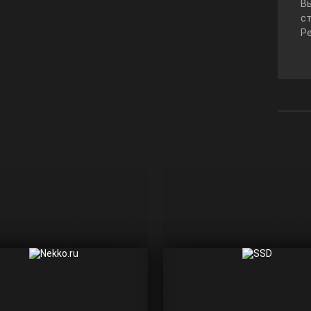
В
с
Р