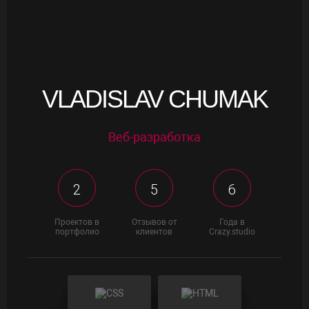
VLADISLAV CHUMAK
Веб-разработка
2
5
6
Проектов в
Отзывов от
Года в
портфолио
клиентов
Crazy.studio