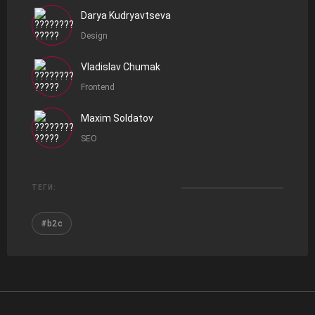
Darya Kudryavtseva
Design
Vladislav Chumak
Frontend
Maxim Soldatov
SEO
ТЕГИ:
#b2c