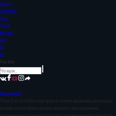
Главная
Портфолио
О нас
Услуги
Контакты
Блог
RU
EN
Наш блог
Poisondrop.ru
Poison Drop это fashion retail-проект в сегменте украшений и аксессуаров,
который сочетает формат интернет-магазина с ярко выраженной
редакционной и брендинговой подачей. Специфика проекта в том, что он