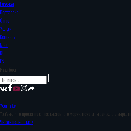
Главная
Портфолио
О нас
Услуги
Контакты
Блог
RU
EN
Наш блог
Youmake
YouMake это проект на стыке кастомного мерча, печати на одежде и маркет
Читать полностью >