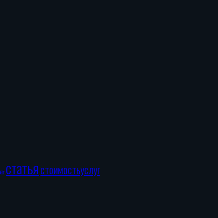
статья
стоимостьуслуг
айт