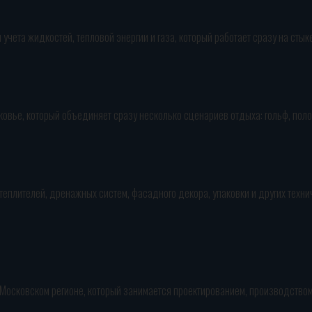
учета жидкостей, тепловой энергии и газа, который работает сразу на сты
ковье, который объединяет сразу несколько сценариев отдыха: гольф, пол
еплителей, дренажных систем, фасадного декора, упаковки и других техни
Московском регионе, который занимается проектированием, производством