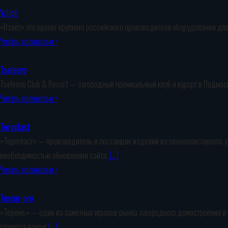
Vzljot
«Взлёт» это проект крупного российского производителя оборудования для 
Читать полностью >
Tseleevo
Tseleevo Club & Resort — загородный премиальный клуб и курорт в Подмос
Читать полностью >
Torgplast
«Торгпласт» — производитель и поставщик изделий из пенополистирола: ут
необходимостью обновления сайта:
[…]
Читать полностью >
Terem-pro
«Теремъ» — один из заметных игроков рынка загородного домостроения в 
строится вокруг
[…]