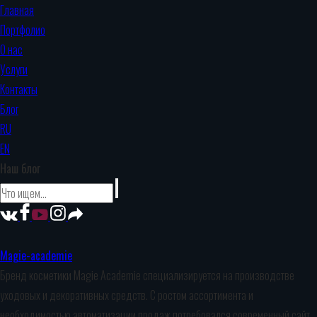
Главная
Портфолио
О нас
Услуги
Контакты
Блог
RU
EN
Наш блог
Magie-academie
Бренд косметики Magie Academie специализируется на производстве
уходовых и декоративных средств. С ростом ассортимента и
необходимостью автоматизации продаж потребовался современный сайт,