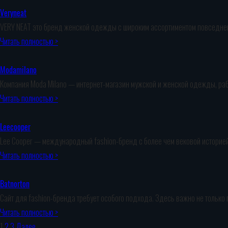
Veryneat
VERY NEAT это бренд женской одежды с широким ассортиментом повседнев
Читать полностью >
Modamilano
Компания Moda Milano — интернет-магазин мужской и женской одежды, ра
Читать полностью >
Leecooper
Lee Cooper — международный fashion-бренд с более чем вековой историей
Читать полностью >
Batnorton
Сайт для fashion-бренда требует особого подхода. Здесь важно не только
Читать полностью >
1
2
3
Далее