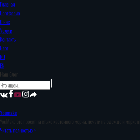
Главная
Портфолио
О нас
Услуги
Контакты
Блог
RU
EN
Наш блог
Youmake
YouMake это проект на стыке кастомного мерча, печати на одежде и маркет
Читать полностью >