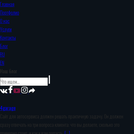
Главная
Портфолио
О нас
Услуги
Контакты
Блог
RU
EN
Наш блог
4garage
Сайт для автосервиса должен решать практичную задачу. Он должен
сразу отвечать на три вопроса клиента: что вы делаете, сколько это
примерно стоит, и как к вам попасть.
[…]