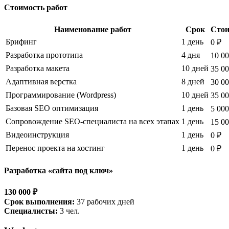
Стоимость работ
Наименование работ
Срок
Стои
Брифинг
1 день
0 ₽
Разработка прототипа
4 дня
10 00
Разработка макета
10 дней
35 00
Адаптивная верстка
8 дней
30 00
Программирование (Wordpress)
10 дней
35 00
Базовая SEO оптимизация
1 день
5 000
Сопровождение SEO-специалиста на всех этапах
1 день
15 00
Видеоинструкция
1 день
0 ₽
Перенос проекта на хостинг
1 день
0 ₽
Разработка «сайта под ключ»
130 000 ₽
Срок выполнения:
37 рабочих дней
Специалисты:
3 чел.