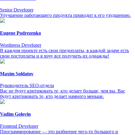
Senior Developer
Улучшение работающего продукта приводит к его ухудшению.
Eugene Podrezenko
Wordpress Developer
В каждом проекте есть свои предоплаты, в каждой задаче есть
свои постоплаты и я хочу все получить их однажды!
Maxim Soldatov
Руководитель SEO-отдела
Вас не будут критиковать те, кто делает больше, чем вы. Вас
будут критиковать те, кто делает намного меньше.
Vadim Golovin
Frontend Developer
Программирование — это разбиение чего-то большого и