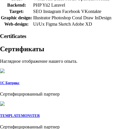
Backend:
PHP
Yii2
Laravel
Target:
SEO
Instagram
Facebook
VKontakte
Graphic design:
Illustrator
Photoshop
Coral Draw
InDesign
Web-design:
Ui/Ux
Figma
Sketch
Adobe XD
Сertificates
Сертификаты
Наглядное отображение нашего опыта.
1C Битрикс
Сертифицированный партнер
TEMPLATEMONSTER
Сертифицированный партнер