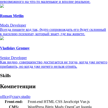
невозможного на что-то маленькое и вполне реальное.
Roman Metlin
Modx Developer
Всегда пишите код так, будто сопровождать его будет склонный
к насилию психопат, который знает, где вы живете.
Vladislav Gromov
Senior Developer
Как видно, совершенство достигается не тогда, когда уже нечего
прибавить, но когда уже ничего нельзя отнять.
Skills
Компетенции
office@crazy.studio
Front-end:
Front-end
HTML
CSS
JavaScript
Vue.js
CMS:
WordPress
Bitrix
Modx
OpenCart
Joomla