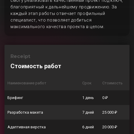
смогу реализовать качественный проект под ключ,
благоприятный к дальнейшему продвижению. За
каждый этап работы отвечает профильный
специалист, что позволяет добиться
максимального качества проекта в целом.
Receipt
Стоимость работ
Наименование работ
Срок
Стоимость
Брифинг
1 день
0 ₽
Разработка макета
7 дней
25 000 ₽
Адаптивная верстка
6 дней
20 000 ₽