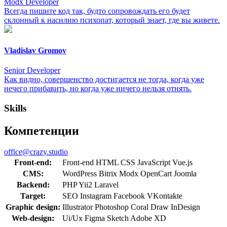
Modx Developer
Всегда пишите код так, будто сопровождать его будет
склонный к насилию психопат, который знает, где вы живете.
Vladislav Gromov
Senior Developer
Как видно, совершенство достигается не тогда, когда уже
нечего прибавить, но когда уже ничего нельзя отнять.
Skills
Компетенции
office@crazy.studio
Front-end:
Front-end
HTML
CSS
JavaScript
Vue.js
CMS:
WordPress
Bitrix
Modx
OpenCart
Joomla
Backend:
PHP
Yii2
Laravel
Target:
SEO
Instagram
Facebook
VKontakte
Graphic design:
Illustrator
Photoshop
Coral Draw
InDesign
Web-design:
Ui/Ux
Figma
Sketch
Adobe XD