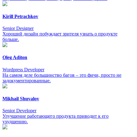
Kirill Petrachkov
Senior Designer
Хороший дизайн побуждает зрителя узнать о продукте
больше.
Oleg Aditon
Wordpress Developer
На самом деле большинство багов – это фичи, просто не
задокументированные.
Mikhail Shuvalov
Senior Developer
Улучшение работающего продукта приводит к его
ухудшению.