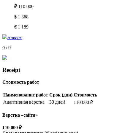
₽
110 000
$
1 368
€
1 189
Наверх
0
/
0
Receipt
Стоимость работ
Наименование работ
Срок (дни)
Стоимость
Адаптивная верстка
30 дней
110 000 ₽
Верстка «сайта»
110 000 ₽