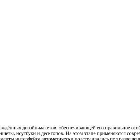
рждённых дизайн-макетов, обеспечивающей его правильное отоб
шеты, ноутбуки и десктопов. На этом этапе применяются совре
элементы интерфейса автоматически подстраивались под разрешен