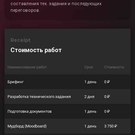
составления тех. задания и последующих
переговоров.
Receipt
Стоимость работ
Наименование работ
Срок
Стоимость
Брифинг
1 день
0 ₽
Разработка технического задания
2 дня
0 ₽
Подготовка документов
1 день
0 ₽
Мудборд (Moodboard)
1 день
3 750 ₽