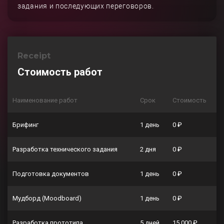
задания и последующих переговоров.
Receipt
Стоимость работ
Наименование работ
Срок
Стоимость
Брифинг
1 день
0 ₽
Разработка технического задания
2 дня
0 ₽
Подготовка документов
1 день
0 ₽
Мудборд (Moodboard)
1 день
0 ₽
Разработка прототипа
5 дней
15 000 ₽