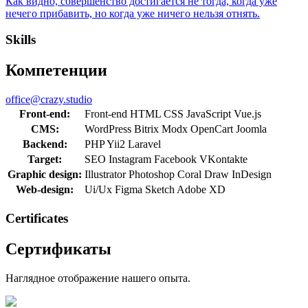
Как видно, совершенство достигается не тогда, когда уже
нечего прибавить, но когда уже ничего нельзя отнять.
Skills
Компетенции
office@crazy.studio
Front-end:
Front-end
HTML
CSS
JavaScript
Vue.js
CMS:
WordPress
Bitrix
Modx
OpenCart
Joomla
Backend:
PHP
Yii2
Laravel
Target:
SEO
Instagram
Facebook
VKontakte
Graphic design:
Illustrator
Photoshop
Coral Draw
InDesign
Web-design:
Ui/Ux
Figma
Sketch
Adobe XD
Сertificates
Сертификаты
Наглядное отображение нашего опыта.