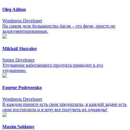
Oleg Aditon
Wordpress Developer
На самом деле большинство багов – это фичи, просто не
задокументированные.
Mikhail Shuvalov
Senior Developer
Улучшение работающего продукта приводит к его
ухудшению.
Eugene Podrezenko
Wordpress Developer
В каждом проекте есть свои предоплаты, в каждой задаче есть
свои постоплаты и я хочу все получить их однажды!
Maxim Soldatov