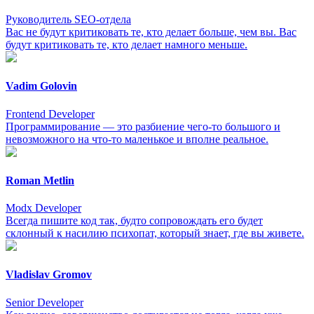
Руководитель SEO-отдела
Вас не будут критиковать те, кто делает больше, чем вы. Вас
будут критиковать те, кто делает намного меньше.
Vadim Golovin
Frontend Developer
Программирование — это разбиение чего-то большого и
невозможного на что-то маленькое и вполне реальное.
Roman Metlin
Modx Developer
Всегда пишите код так, будто сопровождать его будет
склонный к насилию психопат, который знает, где вы живете.
Vladislav Gromov
Senior Developer