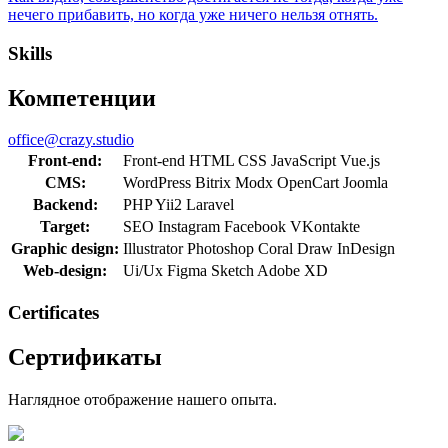
нечего прибавить, но когда уже ничего нельзя отнять.
Skills
Компетенции
office@crazy.studio
Front-end:
Front-end
HTML
CSS
JavaScript
Vue.js
CMS:
WordPress
Bitrix
Modx
OpenCart
Joomla
Backend:
PHP
Yii2
Laravel
Target:
SEO
Instagram
Facebook
VKontakte
Graphic design:
Illustrator
Photoshop
Coral Draw
InDesign
Web-design:
Ui/Ux
Figma
Sketch
Adobe XD
Сertificates
Сертификаты
Наглядное отображение нашего опыта.