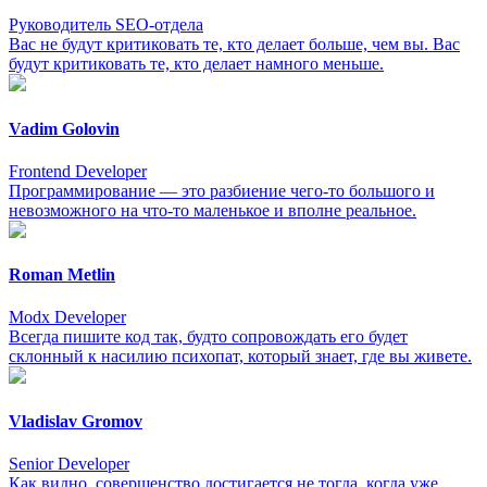
Руководитель SEO-отдела
Вас не будут критиковать те, кто делает больше, чем вы. Вас
будут критиковать те, кто делает намного меньше.
Vadim Golovin
Frontend Developer
Программирование — это разбиение чего-то большого и
невозможного на что-то маленькое и вполне реальное.
Roman Metlin
Modx Developer
Всегда пишите код так, будто сопровождать его будет
склонный к насилию психопат, который знает, где вы живете.
Vladislav Gromov
Senior Developer
Как видно, совершенство достигается не тогда, когда уже