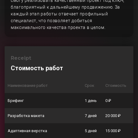
смогу реализовать качественный проект под ключ,
благоприятный к дальнейшему продвижению. За
каждый этап работы отвечает профильный
специалист, что позволяет добиться
максимального качества проекта в целом.
Receipt
Стоимость работ
Наименование работ
Срок
Стоимость
Брифинг
1 день
0 ₽
Разработка макета
7 дней
20 000 ₽
Адаптивная верстка
5 дней
15 000 ₽