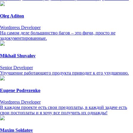
Oleg Aditon
Wordpress Developer
На самом деле большинство багов – это фичи, просто не
задокументированные.
Mikhail Shuvalov
Senior Developer
Улучшение работающего продукта приводит к его ухудшению.
Eugene Podrezenko
Wordpress Developer
В каждом проекте есть свои предоплаты, в каждой задаче есть
свои постоплаты и я хочу все получить их однажды!
Maxim Soldatov