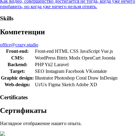
Как видно, совершенство достигается не тогда, когда уже нечего
прибавить, но когда уже ничего нельзя отнять.
Skills
Компетенции
office@crazy.studio
Front-end:
Front-end
HTML
CSS
JavaScript
Vue.js
CMS:
WordPress
Bitrix
Modx
OpenCart
Joomla
Backend:
PHP
Yii2
Laravel
Target:
SEO
Instagram
Facebook
VKontakte
Graphic design:
Illustrator
Photoshop
Coral Draw
InDesign
Web-design:
Ui/Ux
Figma
Sketch
Adobe XD
Сertificates
Сертификаты
Наглядное отображение нашего опыта.